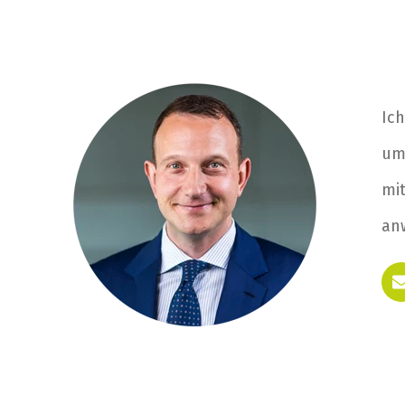
Ich
um
mit
anw